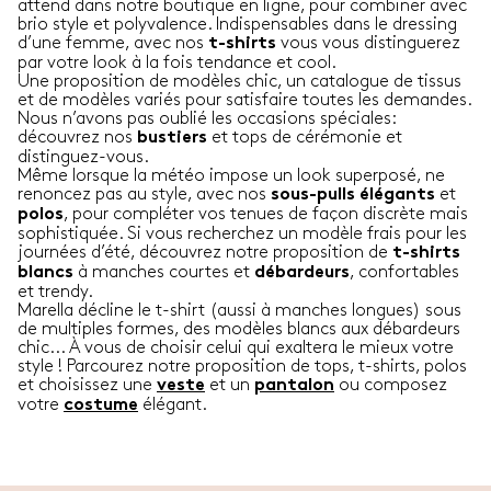
attend dans notre boutique en ligne, pour combiner avec
brio style et polyvalence. Indispensables dans le dressing
d’une femme, avec nos
vous vous distinguerez
t-shirts
par votre look à la fois tendance et cool.
Une proposition de modèles chic, un catalogue de tissus
et de modèles variés pour satisfaire toutes les demandes.
Nous n’avons pas oublié les occasions spéciales:
découvrez nos
et tops de cérémonie et
bustiers
distinguez-vous.
Même lorsque la météo impose un look superposé, ne
renoncez pas au style, avec nos
et
sous-pulls élégants
, pour compléter vos tenues de façon discrète mais
polos
sophistiquée. Si vous recherchez un modèle frais pour les
journées d’été, découvrez notre proposition de
t-shirts
à manches courtes et
, confortables
blancs
débardeurs
et trendy.
Marella décline le t-shirt (aussi à manches longues) sous
de multiples formes, des modèles blancs aux débardeurs
chic... À vous de choisir celui qui exaltera le mieux votre
style ! Parcourez notre proposition de tops, t-shirts, polos
et choisissez une
et un
ou composez
veste
pantalon
votre
élégant.
costume