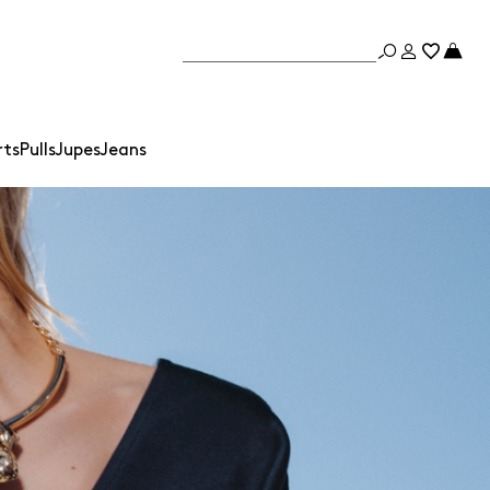
rts
Pulls
Jupes
Jeans