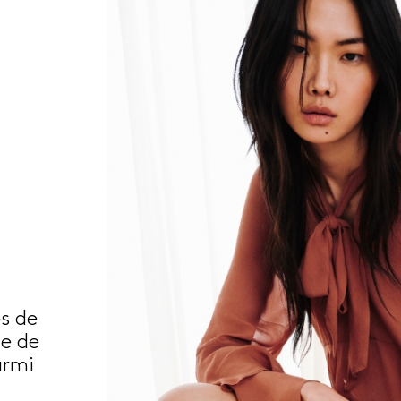
s de
le de
armi