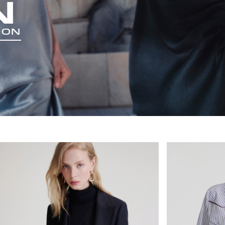
N
ION