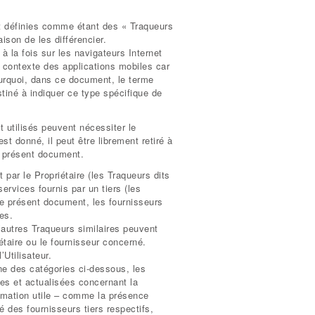
nt définies comme étant des « Traqueurs
ison de les différencier.
à la fois sur les navigateurs Internet
e contexte des applications mobiles car
urquoi, dans ce document, le terme
stiné à indiquer ce type spécifique de
t utilisés peuvent nécessiter le
t donné, il peut être librement retiré à
e présent document.
 par le Propriétaire (les Traqueurs dits
services fournis par un tiers (les
 le présent document, les fournisseurs
es.
d’autres Traqueurs similaires peuvent
iétaire ou le fournisseur concerné.
’Utilisateur.
ne des catégories ci-dessous, les
ses et actualisées concernant la
formation utile – comme la présence
é des fournisseurs tiers respectifs,