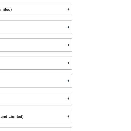
imited)
land Limited)