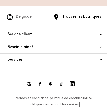
Belgique
Trouvez les boutiques
Service client
Besoin d'aide?
Nous contacter
Sécurité de l'article
Services
FAQ
Commandes et livraisons
Live Chat
Retours et remboursements
Smart Shopping
Paiement
Private Store
Effectuer un retour
termes et conditions
politique de confidentialité
Guide des tailles
politique concernant les cookies