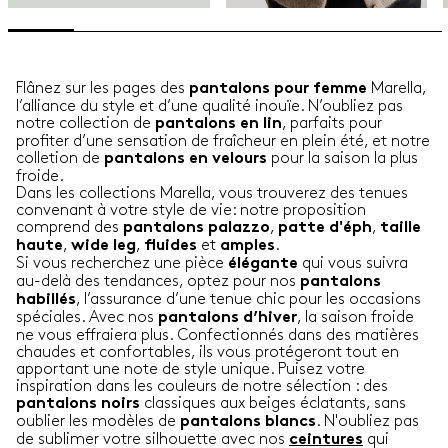
Flânez sur les pages des
Marella,
pantalons pour femme
l’alliance du style et d’une qualité inouïe. N’oubliez pas
notre collection de
, parfaits pour
pantalons en lin
profiter d’une sensation de fraîcheur en plein été, et notre
colletion de
pour la saison la plus
pantalons en velours
froide.
Dans les collections Marella, vous trouverez des tenues
convenant à votre style de vie: notre proposition
comprend des
,
,
pantalons palazzo
patte d'éph
taille
,
,
et
.
haute
wide leg
fluides
amples
Si vous recherchez une pièce
qui vous suivra
élégante
au-delà des tendances, optez pour nos
pantalons
, l’assurance d’une tenue chic pour les occasions
habillés
spéciales. Avec nos
, la saison froide
pantalons d’hiver
ne vous effraiera plus. Confectionnés dans des matières
chaudes et confortables, ils vous protégeront tout en
apportant une note de style unique. Puisez votre
inspiration dans les couleurs de notre sélection : des
classiques aux beiges éclatants, sans
pantalons noirs
oublier les modèles de
. N'oubliez pas
pantalons blancs
de sublimer votre silhouette avec nos
qui
ceintures