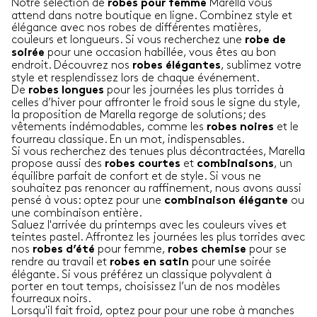
Notre sélection de
Marella vous
robes pour femme
attend dans notre boutique en ligne. Combinez style et
élégance avec nos robes de différentes matières,
couleurs et longueurs. Si vous recherchez une
robe de
pour une occasion habillée, vous êtes au bon
soirée
endroit. Découvrez nos
, sublimez votre
robes élégantes
style et resplendissez lors de chaque événement.
De
pour les journées les plus torrides à
robes longues
celles d’hiver pour affronter le froid sous le signe du style,
la proposition de Marella regorge de solutions; des
vêtements indémodables, comme les
et le
robes noires
fourreau classique. En un mot, indispensables.
Si vous recherchez des tenues plus décontractées, Marella
propose aussi des
et
, un
robes courtes
combinaisons
équilibre parfait de confort et de style. Si vous ne
souhaitez pas renoncer au raffinement, nous avons aussi
pensé à vous: optez pour une
ou
combinaison élégante
une combinaison entière.
Saluez l'arrivée du printemps avec les couleurs vives et
teintes pastel. Affrontez les journées les plus torrides avec
nos
pour femme,
pour se
robes d’été
robes chemise
rendre au travail et
pour une soirée
robes en satin
élégante. Si vous préférez un classique polyvalent à
porter en tout temps, choisissez l’un de nos modèles
fourreaux noirs.
Lorsqu'il fait froid, optez pour pour une robe à manches