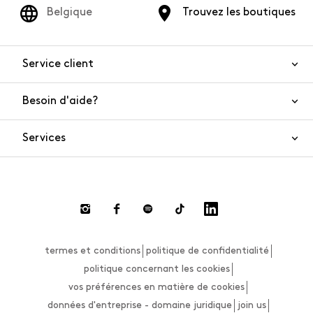
Belgique
Trouvez les boutiques
Service client
Besoin d'aide?
Nous contacter
Sécurité de l'article
Services
FAQ
Commandes et livraisons
Live Chat
Retours et remboursements
Smart Shopping
Paiement
Private Store
Effectuer un retour
termes et conditions
politique de confidentialité
Guide des tailles
politique concernant les cookies
vos préférences en matière de cookies
données d'entreprise - domaine juridique
join us