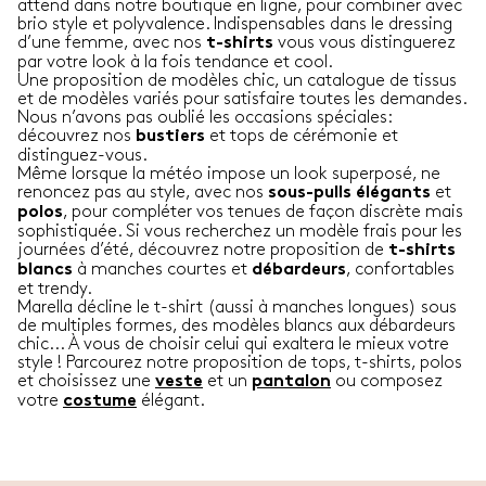
attend dans notre boutique en ligne, pour combiner avec
brio style et polyvalence. Indispensables dans le dressing
d’une femme, avec nos
vous vous distinguerez
t-shirts
par votre look à la fois tendance et cool.
Une proposition de modèles chic, un catalogue de tissus
et de modèles variés pour satisfaire toutes les demandes.
Nous n’avons pas oublié les occasions spéciales:
découvrez nos
et tops de cérémonie et
bustiers
distinguez-vous.
Même lorsque la météo impose un look superposé, ne
renoncez pas au style, avec nos
et
sous-pulls élégants
, pour compléter vos tenues de façon discrète mais
polos
sophistiquée. Si vous recherchez un modèle frais pour les
journées d’été, découvrez notre proposition de
t-shirts
à manches courtes et
, confortables
blancs
débardeurs
et trendy.
Marella décline le t-shirt (aussi à manches longues) sous
de multiples formes, des modèles blancs aux débardeurs
chic... À vous de choisir celui qui exaltera le mieux votre
style ! Parcourez notre proposition de tops, t-shirts, polos
et choisissez une
et un
ou composez
veste
pantalon
votre
élégant.
costume