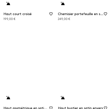
Haut court croisé
Chemisier portefeuille en soie
199,00 €
249,00 €
Haut asymétrique en satin envers
Haut bustier en satin envers