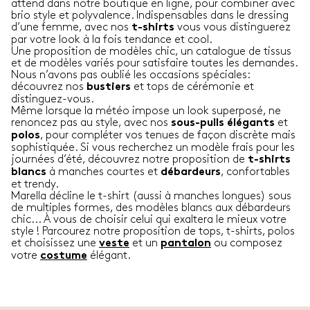
attend dans notre boutique en ligne, pour combiner avec
brio style et polyvalence. Indispensables dans le dressing
d’une femme, avec nos
vous vous distinguerez
t-shirts
par votre look à la fois tendance et cool.
Une proposition de modèles chic, un catalogue de tissus
et de modèles variés pour satisfaire toutes les demandes.
Nous n’avons pas oublié les occasions spéciales:
découvrez nos
et tops de cérémonie et
bustiers
distinguez-vous.
Même lorsque la météo impose un look superposé, ne
renoncez pas au style, avec nos
et
sous-pulls élégants
, pour compléter vos tenues de façon discrète mais
polos
sophistiquée. Si vous recherchez un modèle frais pour les
journées d’été, découvrez notre proposition de
t-shirts
à manches courtes et
, confortables
blancs
débardeurs
et trendy.
Marella décline le t-shirt (aussi à manches longues) sous
de multiples formes, des modèles blancs aux débardeurs
chic... À vous de choisir celui qui exaltera le mieux votre
style ! Parcourez notre proposition de tops, t-shirts, polos
et choisissez une
et un
ou composez
veste
pantalon
votre
élégant.
costume