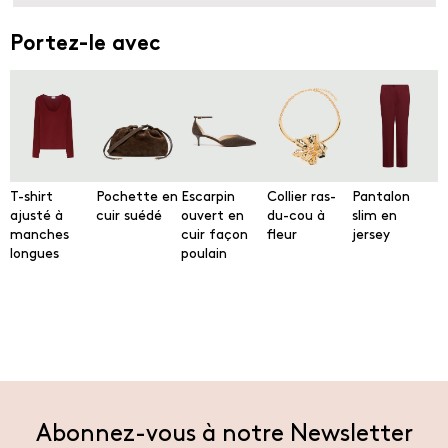
Portez-le avec
T-shirt
Pochette en
Escarpin
Collier ras-
Pantalon
ajusté à
cuir suédé
ouvert en
du-cou à
slim en
manches
cuir façon
fleur
jersey
longues
poulain
Abonnez-vous à notre Newsletter