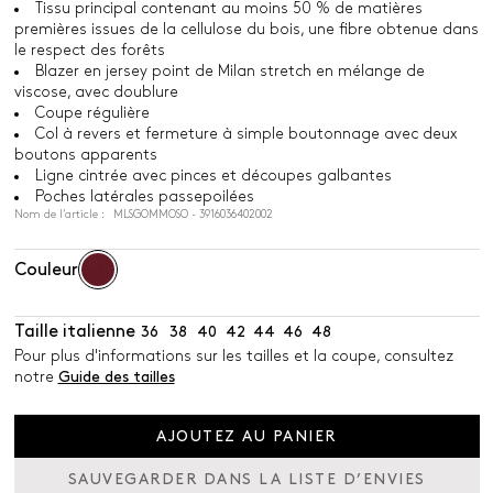
Tissu principal contenant au moins 50 % de matières
premières issues de la cellulose du bois, une fibre obtenue dans
le respect des forêts
Blazer en jersey point de Milan stretch en mélange de
viscose, avec doublure
Coupe régulière
Col à revers et fermeture à simple boutonnage avec deux
boutons apparents
Ligne cintrée avec pinces et découpes galbantes
Poches latérales passepoilées
Nom de l’article : MLSGOMMOSO - 3916036402002
Couleur
Taille italienne
36
38
40
42
44
46
48
Pour plus d'informations sur les tailles et la coupe, consultez
notre
Guide des tailles
AJOUTEZ AU PANIER
SAUVEGARDER DANS LA LISTE D’ENVIES