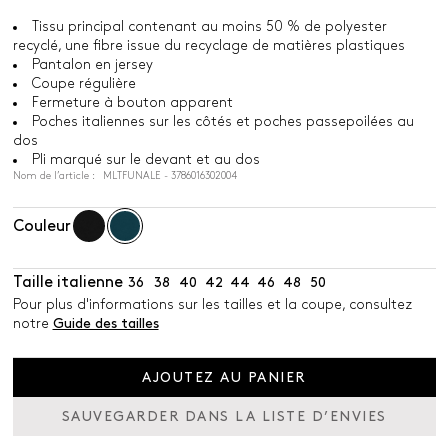
Tissu principal contenant au moins 50 % de polyester
recyclé, une fibre issue du recyclage de matières plastiques
Pantalon en jersey
Coupe régulière
Fermeture à bouton apparent
Poches italiennes sur les côtés et poches passepoilées au
dos
Pli marqué sur le devant et au dos
Nom de l’article : MLTFUNALE - 3786016302004
Couleur
Taille italienne
36
38
40
42
44
46
48
50
Pour plus d'informations sur les tailles et la coupe, consultez
notre
Guide des tailles
AJOUTEZ AU PANIER
SAUVEGARDER DANS LA LISTE D’ENVIES