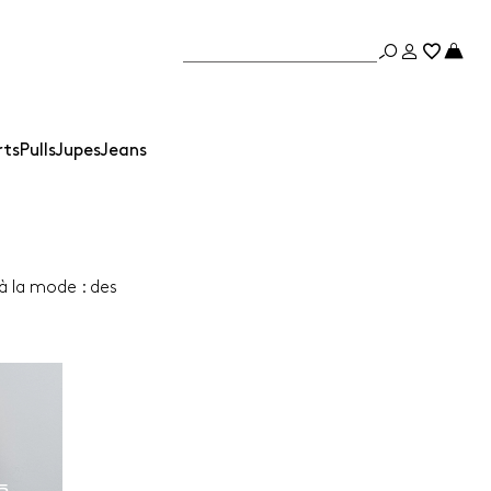
rts
Pulls
Jupes
Jeans
à la mode : des
5