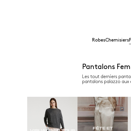
Robes
Chemisiers
Pantalons Fe
Les tout derniers panta
pantalons palazzo aux c
FÊTE ET
VISUALISER TOUS