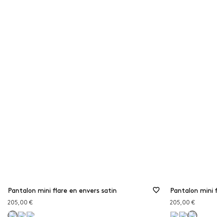
Pantalon mini flare en envers satin
Pantalon mini f
205,00 €
205,00 €