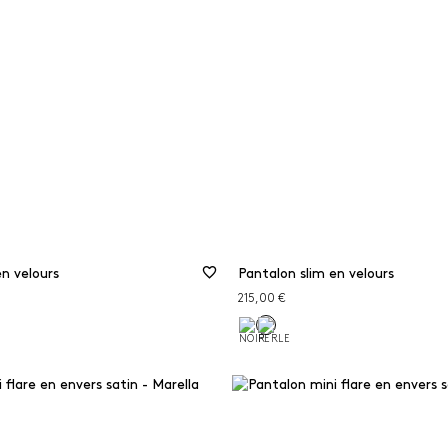
ings
Noir
Matières
respectueu
Rouge
forêts
Vert
Viscose
MINER LES FILTRES
FILTRER
FERMER LES FILTRES
en velours
Pantalon slim en velours
215,00 €