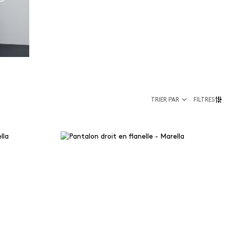
TRIER PAR
FILTRES
Taille
34
36
38
40
ologiques
42
cyclées
44