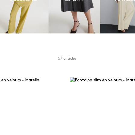
57 articles
Couleur
Matériaux
d
Blanc et beige
Autre
es droites
Bleu
Coton
et skinny
Brown
Jersey
ts
Camel
Laine
rette
Gris et argent
Matières bi
ée
Imprimés et motifs
Matières re