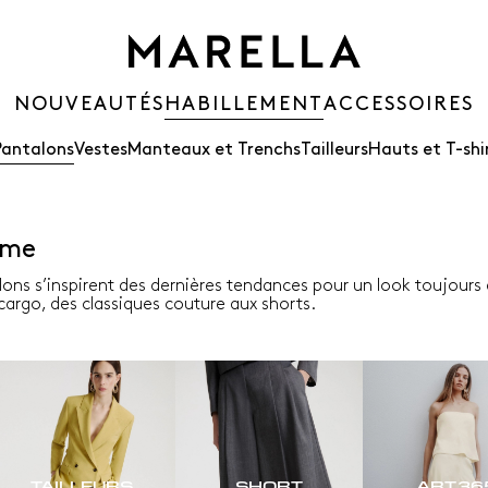
NOUVEAUTÉS
HABILLEMENT
ACCESSOIRES
Pantalons
Vestes
Manteaux et Trenchs
Tailleurs
Hauts et T-shi
mme
lons s’inspirent des dernières tendances pour un look toujours 
argo, des classiques couture aux shorts.
TAILLEURS
SHORT
ART.36