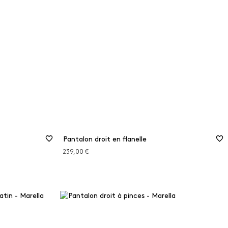
46
ses des
48
Guide des tailles
50
Pantalon droit en flanelle
239,00 €