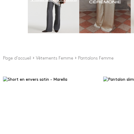
CÉRÉMONIE
Page d’accueil
Vêtements Femme
Pantalons Femme
Prix
Type
Depuis
0
€
Flare
Jamb
À
240
€
Slim 
New Arrivals
Cour
Ciga
Évas