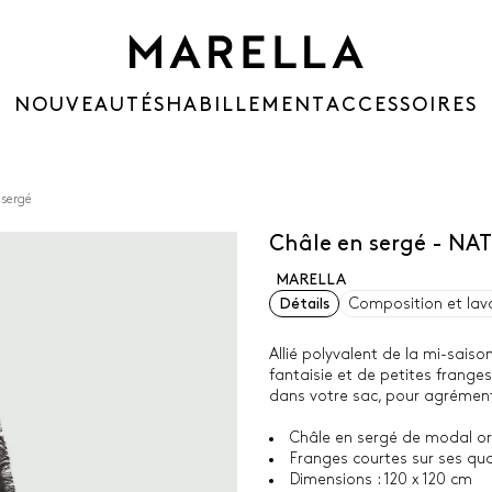
NOUVEAUTÉS
HABILLEMENT
ACCESSOIRES
 sergé
Châle en sergé - NA
MARELLA
Détails
Composition et lav
Allié polyvalent de la mi-saiso
fantaisie et de petites frange
dans votre sac, pour agrément
Châle en sergé de modal or
Franges courtes sur ses qu
Dimensions : 120 x 120 cm