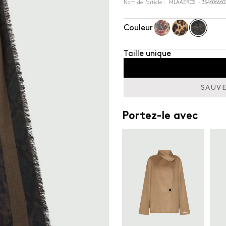
Nom de l’article : MLAAEROSI - 354606660
Couleur
Taille unique
SAUVE
Portez-le avec