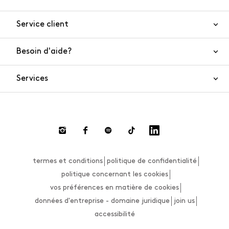
Service client
Besoin d'aide?
Nous contacter
Sécurité de l'article
Services
FAQ
Commandes et livraisons
Live Chat
Retours et remboursements
Smart Shopping
Paiement
Private Store
Effectuer un retour
termes et conditions
politique de confidentialité
Guide des tailles
politique concernant les cookies
vos préférences en matière de cookies
données d'entreprise - domaine juridique
join us
accessibilité