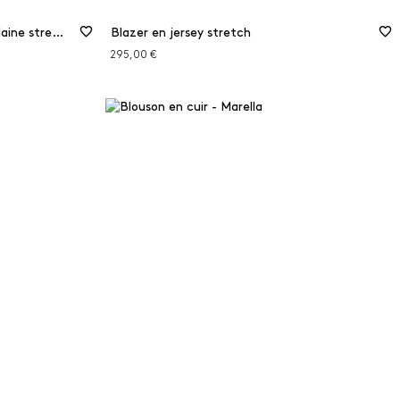
Blazer à double boutonnage en laine stretch
Blazer en jersey stretch
295,00 €