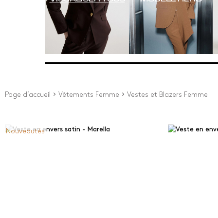
Page d’accueil
Vêtements Femme
Vestes et Blazers Femme
Nouveautés
Prix
Depuis
0
€
À
600
€
New Arrivals