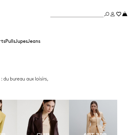
rts
Pulls
Jupes
Jeans
 du bureau aux loisirs,
RS
CUIR
ART. 365