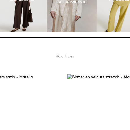
CÉRÉMONIE
46 articles
Couleur
Matériaux
Blanc et beige
Autre
Bleu
Coton
Brown
Cuir
Camel
Denim
Gris et argent
Effet daim
Imprimés et motifs
Jersey