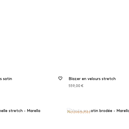
Noir
Laine
Rouge
Matières recyclées
Vert
Matières respectueuses de
forêts
MINER LES FILTRES
FILTRER
FERMER LES FILTRES
s satin
Blazer en velours stretch
559,00 €
Nouveautés