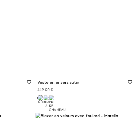
46
48
Guide des tailles
s
50
Veste en envers satin
449,00 €