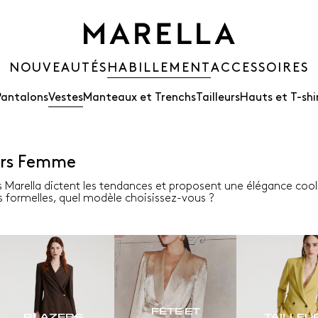
NOUVEAUTÉS
HABILLEMENT
ACCESSOIRES
Pantalons
Vestes
Manteaux et Trenchs
Tailleurs
Hauts et T-shi
ers Femme
rs Marella dictent les tendances et proposent une élégance cool :
s formelles, quel modèle choisissez-vous ?
FÊTE ET
BLAZERS
TAILLEU