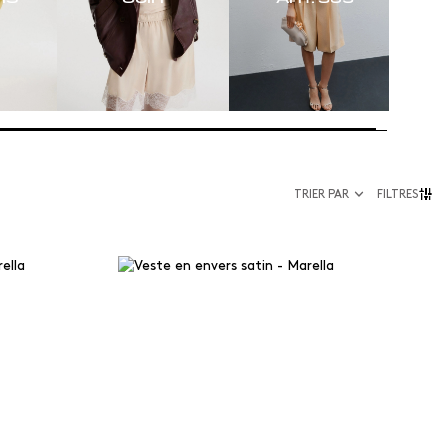
TRIER PAR
FILTRES
Taille
34
36
38
40
42
44