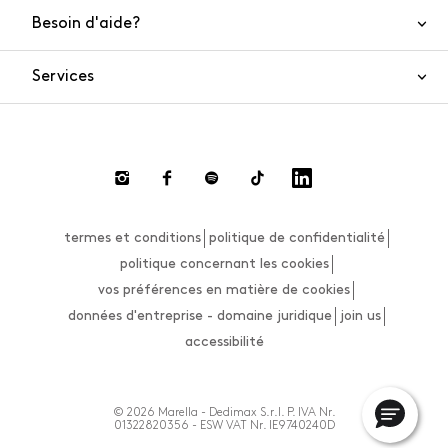
Besoin d'aide?
Nous contacter
Sécurité de l'article
Services
FAQ
Commandes et livraisons
Live Chat
Retours et remboursements
Smart Shopping
Paiement
Private Store
Effectuer un retour
termes et conditions
politique de confidentialité
Guide des tailles
politique concernant les cookies
vos préférences en matière de cookies
données d'entreprise - domaine juridique
join us
accessibilité
© 2026 Marella - Dedimax S.r.l. P. IVA Nr.
01322820356 - ESW VAT Nr. IE9740240D