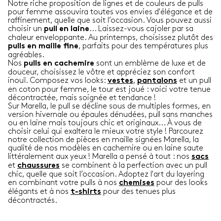
Notre riche proposition de lignes et de couleurs de pulls
pour femme assouvira toutes vos envies d'élégance et de
raffinement, quelle que soit l’occasion. Vous pouvez aussi
choisir un
... Laissez-vous cajoler par sa
pull en laine
chaleur enveloppante. Au printemps, choisissez plutôt des
, parfaits pour des températures plus
pulls en maille fine
agréables.
Nos
sont un emblème de luxe et de
pulls en cachemire
douceur, choisissez le vôtre et appréciez son confort
inouï. Composez vos looks:
,
et un pull
vestes
pantalons
en coton pour femme, le tour est joué : voici votre tenue
décontractée, mais soignée et tendance !
Sur Marella, le pull se décline sous de multiples formes, en
version hivernale ou épaules dénudées, pull sans manches
ou en laine mais toujours chic et originaux... À vous de
choisir celui qui exaltera le mieux votre style ! Parcourez
notre collection de pièces en maille signées Marella, la
qualité de nos modèles en cachemire ou en laine saute
littéralement aux yeux ! Marella a pensé à tout : nos
sacs
et
se combinent à la perfection avec un pull
chaussures
chic, quelle que soit l’occasion. Adoptez l'art du layering
en combinant votre pulls à nos
pour des looks
chemises
élégants et à nos
pour des tenues plus
t-shirts
décontractés.