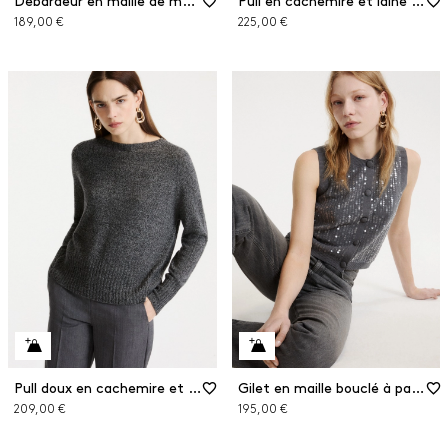
Débardeur en maille de mélange de laine
Pull en cachemire et laine à manches au coude
189,00 €
225,00 €
Pull doux en cachemire et laine avec ceinture-foulard en soie
Gilet en maille bouclé à paillettes
209,00 €
195,00 €