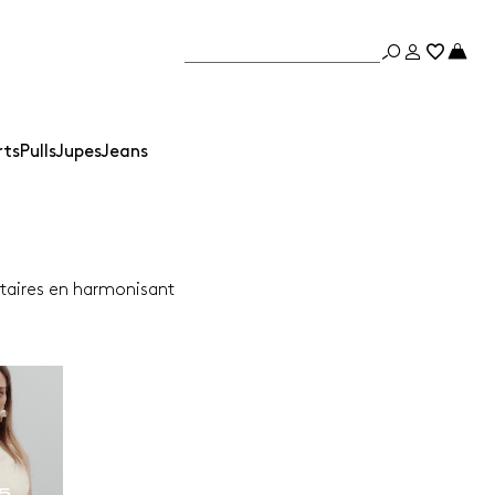
rts
Pulls
Jupes
Jeans
ntaires en harmonisant
65