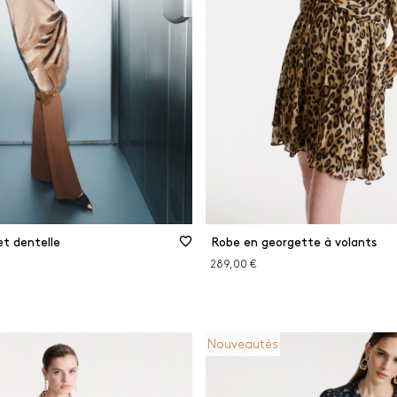
Soie
Viscose
e
MINER LES FILTRES
FILTRER
FERMER LES FILTRES
et dentelle
Robe en georgette à volants
289,00 €
Nouveautés