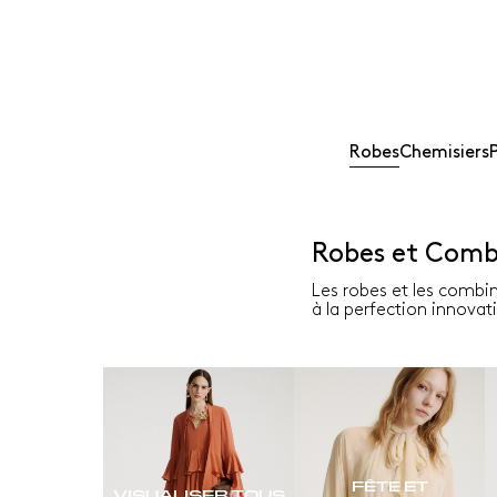
Robes
Chemisiers
Robes et Com
Les robes et les combin
à la perfection innovati
FÊTE ET
VISUALISER TOUS