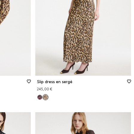
48
50
Guide des tailles
XS
S
M
L
XL
2XL
Slip dress en sergé
245,00 €