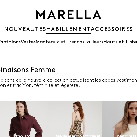
NOUVEAUTÉS
HABILLEMENT
ACCESSOIRES
Pantalons
Vestes
Manteaux et Trenchs
Tailleurs
Hauts et T-shi
binaisons Femme
aisons de la nouvelle collection actualisent les codes vestime
on et tradition, féminité et légèreté.
DAILY
LIGNES ET MOTIFS
ART. 3