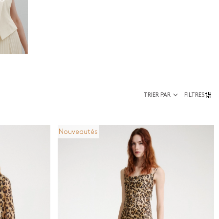
TRIER PAR
FILTRES
Nouveautés
Taille
36
enou
38
40
42
44
46