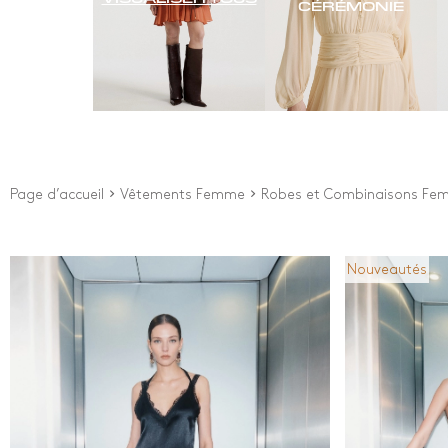
CÉRÉMONIE
Page d’accueil
Vêtements Femme
Robes et Combinaisons Fe
Nouveautés
Prix
Couleu
Depuis
0
€
Blanc
Bleu
À
440
€
Brow
New Arrivals
Came
Gris 
Impr