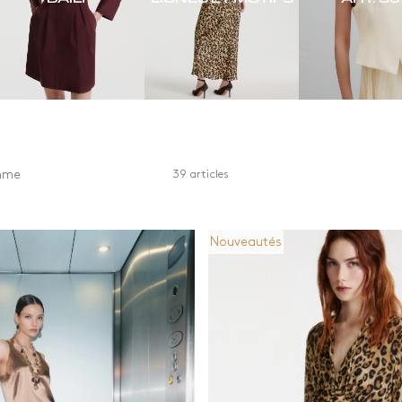
mme
39 articles
Nouveautés
r
Matériaux
Longueur
 et beige
Autre
Long
Coton
Longueur g
n
Denim
Moyens
l
Jersey
Short
et argent
Laine
imés et motifs
Matières recyclées