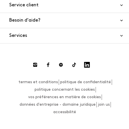
Service client
Besoin d'aide?
Nous contacter
Sécurité de l'article
Services
FAQ
Commandes et livraisons
Live Chat
Retours et remboursements
Smart Shopping
Paiement
Private Store
Effectuer un retour
termes et conditions
politique de confidentialité
Guide des tailles
politique concernant les cookies
vos préférences en matière de cookies
données d'entreprise - domaine juridique
join us
accessibilité