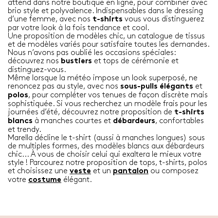
attend dans notre boutique en ligne, pour combiner avec
brio style et polyvalence. Indispensables dans le dressing
d’une femme, avec nos
vous vous distinguerez
t-shirts
par votre look à la fois tendance et cool.
Une proposition de modèles chic, un catalogue de tissus
et de modèles variés pour satisfaire toutes les demandes.
Nous n’avons pas oublié les occasions spéciales:
découvrez nos
et tops de cérémonie et
bustiers
distinguez-vous.
Même lorsque la météo impose un look superposé, ne
renoncez pas au style, avec nos
et
sous-pulls élégants
, pour compléter vos tenues de façon discrète mais
polos
sophistiquée. Si vous recherchez un modèle frais pour les
journées d’été, découvrez notre proposition de
t-shirts
à manches courtes et
, confortables
blancs
débardeurs
et trendy.
Marella décline le t-shirt (aussi à manches longues) sous
de multiples formes, des modèles blancs aux débardeurs
chic... À vous de choisir celui qui exaltera le mieux votre
style ! Parcourez notre proposition de tops, t-shirts, polos
et choisissez une
et un
ou composez
veste
pantalon
votre
élégant.
costume