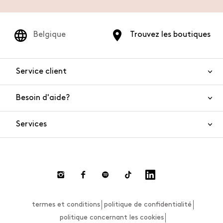
Belgique
Trouvez les boutiques
Service client
Besoin d'aide?
Nous contacter
Sécurité de l'article
Services
FAQ
Commandes et livraisons
Live Chat
Retours et remboursements
Smart Shopping
Paiement
Private Store
Effectuer un retour
termes et conditions
politique de confidentialité
Guide des tailles
politique concernant les cookies