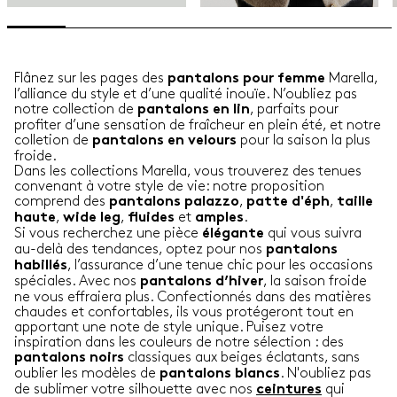
Flânez sur les pages des
Marella,
pantalons pour femme
l’alliance du style et d’une qualité inouïe. N’oubliez pas
notre collection de
, parfaits pour
pantalons en lin
profiter d’une sensation de fraîcheur en plein été, et notre
colletion de
pour la saison la plus
pantalons en velours
froide.
Dans les collections Marella, vous trouverez des tenues
convenant à votre style de vie: notre proposition
comprend des
,
,
pantalons palazzo
patte d'éph
taille
,
,
et
.
haute
wide leg
fluides
amples
Si vous recherchez une pièce
qui vous suivra
élégante
au-delà des tendances, optez pour nos
pantalons
, l’assurance d’une tenue chic pour les occasions
habillés
spéciales. Avec nos
, la saison froide
pantalons d’hiver
ne vous effraiera plus. Confectionnés dans des matières
chaudes et confortables, ils vous protégeront tout en
apportant une note de style unique. Puisez votre
inspiration dans les couleurs de notre sélection : des
classiques aux beiges éclatants, sans
pantalons noirs
oublier les modèles de
. N'oubliez pas
pantalons blancs
de sublimer votre silhouette avec nos
qui
ceintures