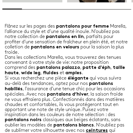
Flânez sur les pages des
Marella,
pantalons pour femme
l’alliance du style et d’une qualité inouïe. N’oubliez pas
notre collection de
, parfaits pour
pantalons en lin
profiter d’une sensation de fraîcheur en plein été, et notre
colletion de
pour la saison la plus
pantalons en velours
froide.
Dans les collections Marella, vous trouverez des tenues
convenant à votre style de vie: notre proposition
comprend des
,
,
pantalons palazzo
patte d'éph
taille
,
,
et
.
haute
wide leg
fluides
amples
Si vous recherchez une pièce
qui vous suivra
élégante
au-delà des tendances, optez pour nos
pantalons
, l’assurance d’une tenue chic pour les occasions
habillés
spéciales. Avec nos
, la saison froide
pantalons d’hiver
ne vous effraiera plus. Confectionnés dans des matières
chaudes et confortables, ils vous protégeront tout en
apportant une note de style unique. Puisez votre
inspiration dans les couleurs de notre sélection : des
classiques aux beiges éclatants, sans
pantalons noirs
oublier les modèles de
. N'oubliez pas
pantalons blancs
de sublimer votre silhouette avec nos
qui
ceintures