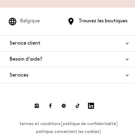
Belgique
Trouvez les boutiques
Service client
Besoin d'aide?
Nous contacter
Sécurité de l'article
Services
FAQ
Commandes et livraisons
Live Chat
Retours et remboursements
Smart Shopping
Paiement
Private Store
Effectuer un retour
termes et conditions
politique de confidentialité
Guide des tailles
politique concernant les cookies