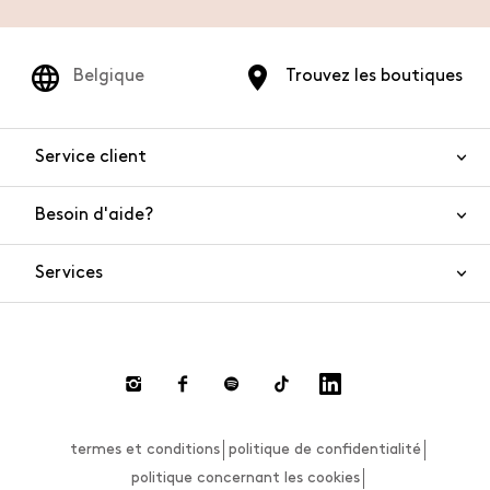
Belgique
Trouvez les boutiques
Service client
Besoin d'aide?
Nous contacter
Sécurité de l'article
Services
FAQ
Commandes et livraisons
Live Chat
Retours et remboursements
Smart Shopping
Paiement
Private Store
Effectuer un retour
termes et conditions
politique de confidentialité
Guide des tailles
politique concernant les cookies