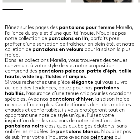
Flânez sur les pages des
Marella,
pantalons pour femme
l’alliance du style et d’une qualité inouïe. N’oubliez pas
notre collection de
, parfaits pour
pantalons en lin
profiter d’une sensation de fraîcheur en plein été, et notre
colletion de
pour la saison la plus
pantalons en velours
froide.
Dans les collections Marella, vous trouverez des tenues
convenant à votre style de vie: notre proposition
comprend des
,
,
pantalons palazzo
patte d'éph
taille
,
,
et
.
haute
wide leg
fluides
amples
Si vous recherchez une pièce
qui vous suivra
élégante
au-delà des tendances, optez pour nos
pantalons
, l’assurance d’une tenue chic pour les occasions
habillés
spéciales. Avec nos
, la saison froide
pantalons d’hiver
ne vous effraiera plus. Confectionnés dans des matières
chaudes et confortables, ils vous protégeront tout en
apportant une note de style unique. Puisez votre
inspiration dans les couleurs de notre sélection : des
classiques aux beiges éclatants, sans
pantalons noirs
oublier les modèles de
. N'oubliez pas
pantalons blancs
de sublimer votre silhouette avec nos
qui
ceintures