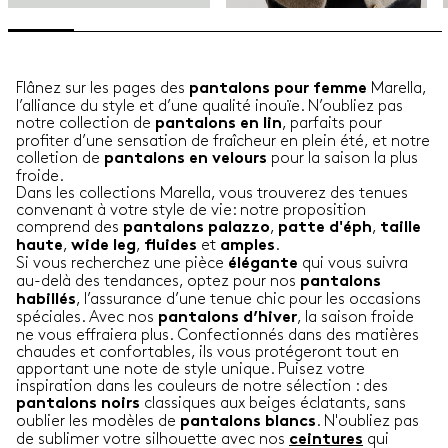
Flânez sur les pages des
Marella,
pantalons pour femme
l’alliance du style et d’une qualité inouïe. N’oubliez pas
notre collection de
, parfaits pour
pantalons en lin
profiter d’une sensation de fraîcheur en plein été, et notre
colletion de
pour la saison la plus
pantalons en velours
froide.
Dans les collections Marella, vous trouverez des tenues
convenant à votre style de vie: notre proposition
comprend des
,
,
pantalons palazzo
patte d'éph
taille
,
,
et
.
haute
wide leg
fluides
amples
Si vous recherchez une pièce
qui vous suivra
élégante
au-delà des tendances, optez pour nos
pantalons
, l’assurance d’une tenue chic pour les occasions
habillés
spéciales. Avec nos
, la saison froide
pantalons d’hiver
ne vous effraiera plus. Confectionnés dans des matières
chaudes et confortables, ils vous protégeront tout en
apportant une note de style unique. Puisez votre
inspiration dans les couleurs de notre sélection : des
classiques aux beiges éclatants, sans
pantalons noirs
oublier les modèles de
. N'oubliez pas
pantalons blancs
de sublimer votre silhouette avec nos
qui
ceintures