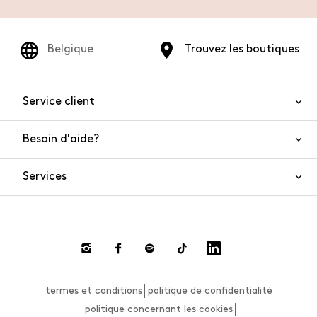
Belgique
Trouvez les boutiques
Service client
Besoin d'aide?
Nous contacter
Sécurité de l'article
Services
FAQ
Commandes et livraisons
Live Chat
Retours et remboursements
Smart Shopping
Paiement
Private Store
Effectuer un retour
termes et conditions
politique de confidentialité
Guide des tailles
politique concernant les cookies