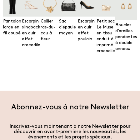
Pantalon
Escarpin
Collier
Sac
Escarpin
Petit sac
Boucles
large en
slingback
ras-du-
d'épaule
en cuir
Le Muse
d’oreilles
fil coupé
en cuir
cou à
moyen
effet
en tissu
pendantes
effet
fleur
poulain
enduit à
à double
crocodile
imprimé
anneau
crocodile
Abonnez-vous à notre Newsletter
Inscrivez-vous maintenant à notre Newsletter pour
découvrir en avant-première les nouveautés, les
événements et les projets spéciaux.