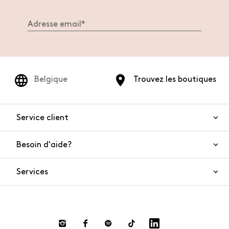
Belgique
Trouvez les boutiques
Service client
Besoin d'aide?
Nous contacter
Sécurité de l'article
Services
FAQ
Commandes et livraisons
Live Chat
Retours et remboursements
Smart Shopping
Paiement