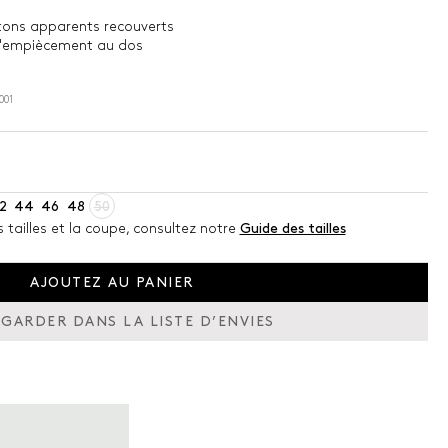
tons apparents recouverts
 l'empiècement au dos
001
2
44
46
48
50
s tailles et la coupe, consultez notre
Guide des tailles
AJOUTEZ AU PANIER
GARDER DANS LA LISTE D’ENVIES