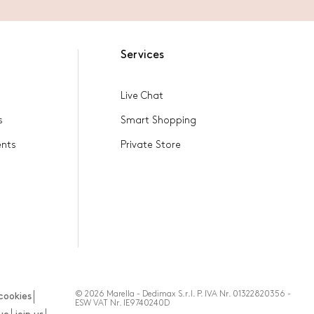
Services
Live Chat
s
Smart Shopping
ents
Private Store
© 2026 Marella - Dedimax S.r.l. P. IVA Nr. 01322820356 -
cookies
ESW VAT Nr. IE9740240D