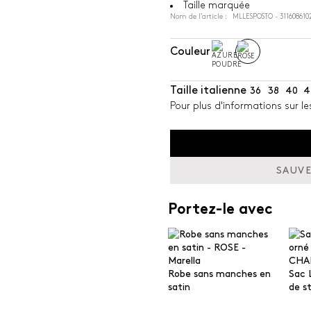
Taille marquée
Nom de l’article : MLLESPOSTO - 311608610
Couleur
Taille italienne
36
38
40
4
Pour plus d'informations sur le
SAUVE
Portez-le avec
Robe sans manches en
Sac 
satin
de st