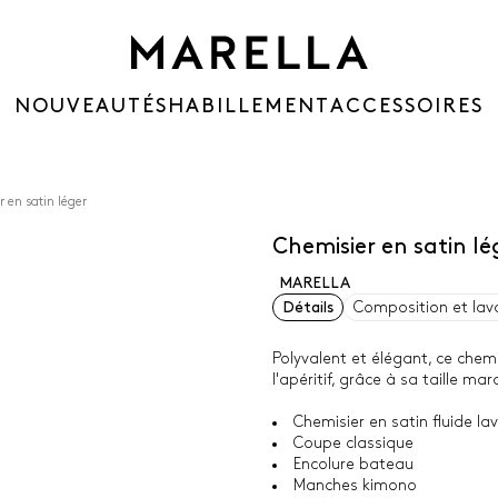
NOUVEAUTÉS
HABILLEMENT
ACCESSOIRES
 en satin léger
Chemisier en satin lé
MARELLA
Détails
Composition et lav
Polyvalent et élégant, ce chem
l'apéritif, grâce à sa taille 
Chemisier en satin fluide lavé
Coupe classique
Encolure bateau
Manches kimono