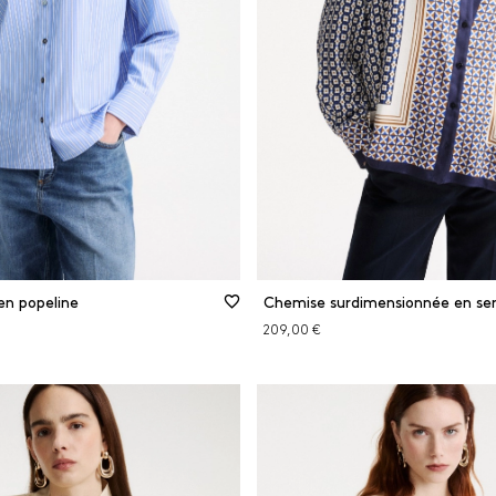
Soie
e
Viscose
MINER LES FILTRES
FILTRER
FERMER LES FILTRES
en popeline
Chemise surdimensionnée en se
209,00 €