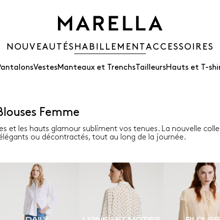
NOUVEAUTÉS
HABILLEMENT
ACCESSOIRES
Pantalons
Vestes
Manteaux et Trenchs
Tailleurs
Hauts et T-shi
 Blouses Femme
es et les hauts glamour subliment vos tenues. La nouvelle colle
t élégants ou décontractés, tout au long de la journée.
DAILY
LIGNES ET MOTIFS
BLOUS