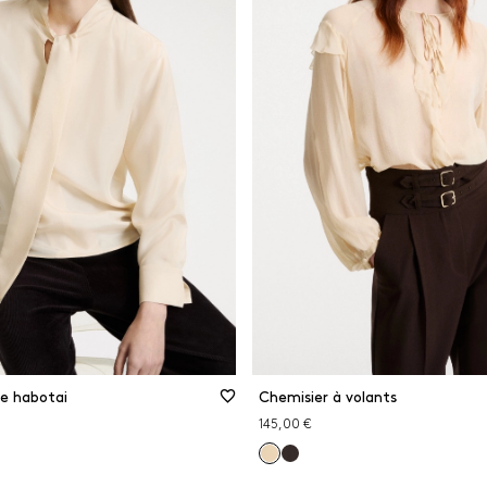
e habotai
Chemisier à volants
145,00 €