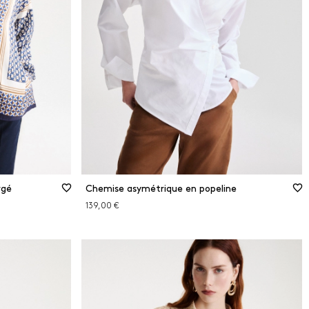
48
50
Guide des tailles
XS
S
M
L
XL
rgé
Chemise asymétrique en popeline
139,00 €