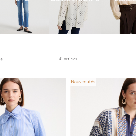
me
41 articles
Nouveautés
r
Matériaux
Manches
 et beige
Autre
Manches co
Coton
Manches lo
n
Denim
imés et motifs
Matières recyclées
e
Matières
respectueuses des
forêts