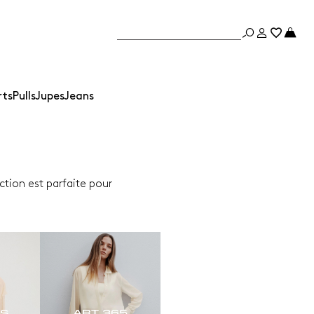
rts
Pulls
Jupes
Jeans
ction est parfaite pour
ES
ART. 365