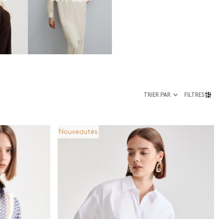
TRIER PAR
FILTRES
Nouveautés
Taille
urtes
36
ngues
38
40
42
44
46