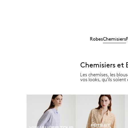
Robes
Chemisiers
Chemisiers et
Les chemises, les blous
vos looks, qu’ils soien
FÊTE ET
VISUALISER TOUS