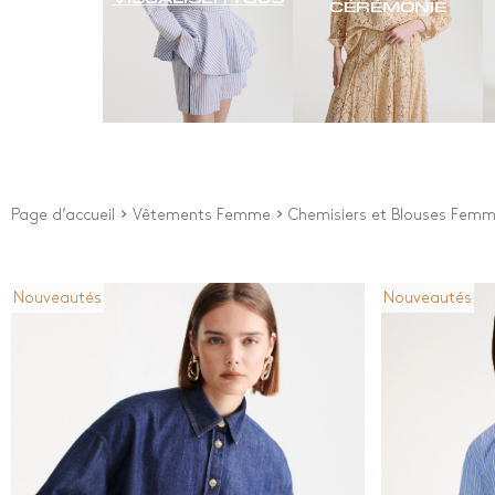
CÉRÉMONIE
Page d’accueil
Vêtements Femme
Chemisiers et Blouses Fem
Nouveautés
Nouveautés
Prix
Couleu
Depuis
0
€
Blanc
Bleu
À
280
€
Brow
New Arrivals
Impr
Jaun
Noir