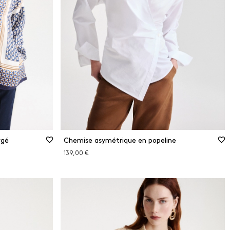
48
50
Guide des tailles
XS
S
M
L
XL
rgé
Chemise asymétrique en popeline
139,00 €