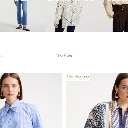
me
41 articles
Nouveautés
r
Matériaux
Manches
 et beige
Autre
Manches co
Coton
Manches lo
n
Denim
imés et motifs
Matières recyclées
e
Matières
respectueuses des
forêts