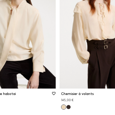
e habotai
Chemisier à volants
145,00 €