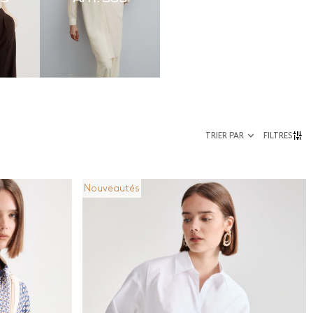
TRIER PAR
FILTRES
Nouveautés
Taille
urtes
36
ngues
38
40
42
44
46