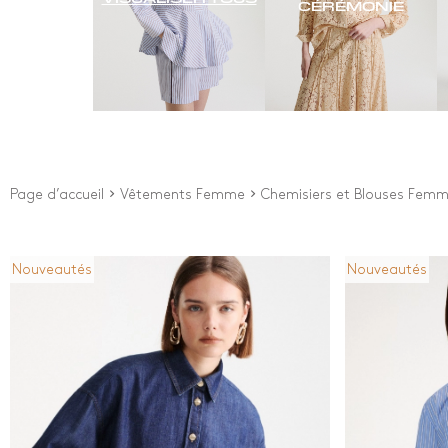
CÉRÉMONIE
Page d’accueil
Vêtements Femme
Chemisiers et Blouses Fem
Nouveautés
Nouveautés
Prix
Couleu
Depuis
0
€
Blanc
Bleu
À
280
€
Brow
New Arrivals
Impr
Jaun
Noir