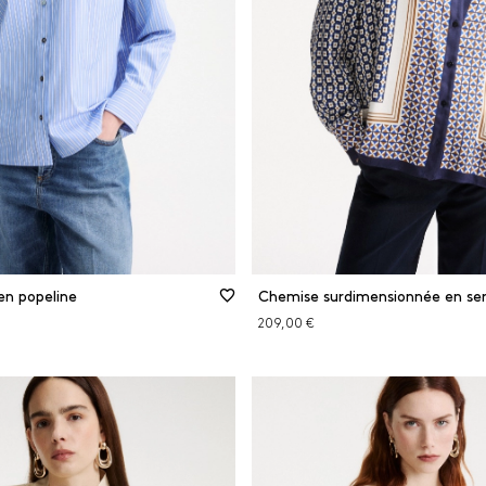
Soie
e
Viscose
MINER LES FILTRES
FILTRER
FERMER LES FILTRES
en popeline
Chemise surdimensionnée en se
209,00 €