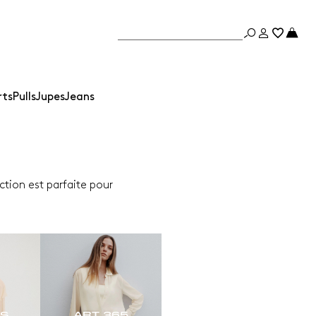
rts
Pulls
Jupes
Jeans
ction est parfaite pour
ES
ART. 365