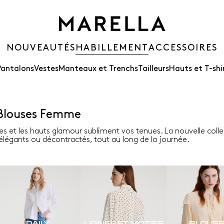
NOUVEAUTÉS
HABILLEMENT
ACCESSOIRES
Pantalons
Vestes
Manteaux et Trenchs
Tailleurs
Hauts et T-shi
 Blouses Femme
es et les hauts glamour subliment vos tenues. La nouvelle colle
t élégants ou décontractés, tout au long de la journée.
DAILY
LIGNES ET MOTIFS
BLOUS