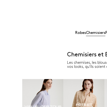
Robes
Chemisiers
Chemisiers et
Les chemises, les blous
vos looks, qu’ils soien
FÊTE ET
VISUALISER TOUS