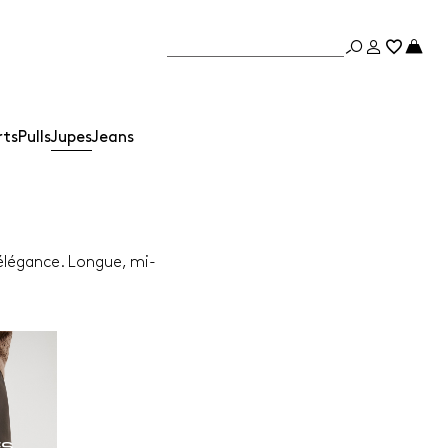
rts
Pulls
Jupes
Jeans
t élégance. Longue, mi-
ES