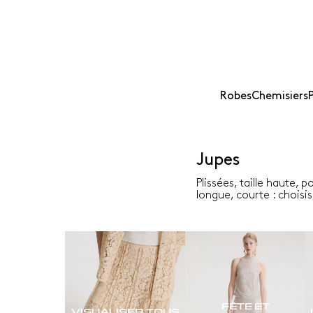
Robes
Chemisiers
Jupes
Plissées, taille haute, 
longue, courte : choisis
FÊTE ET
VISUALISER TOUS