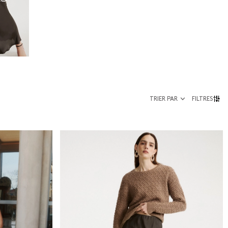
TRIER PAR
FILTRES
Taille
36
enou
38
40
42
44
46