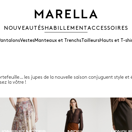
NOUVEAUTÉS
HABILLEMENT
ACCESSOIRES
Pantalons
Vestes
Manteaux et Trenchs
Tailleurs
Hauts et T-shi
portefeuille… les jupes de la nouvelle saison conjuguent style e
sez la vôtre !
LIGNES ET MOTIFS
MIDI
LONGU