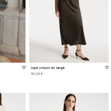
48
50
Guide des tailles
XS
S
M
L
XL
2XL
Jupe crayon en sergé
145,00 €