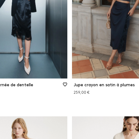
Matières
respectueuses des
e
forêts
Viscose
MINER LES FILTRES
FILTRER
FERMER LES FILTRES
ornée de dentelle
Jupe crayon en satin à plumes
259,00 €