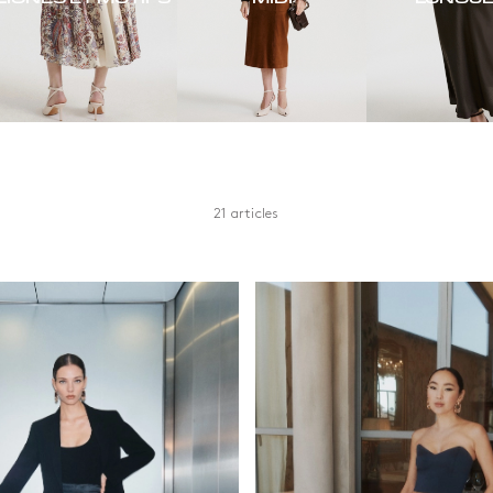
21 articles
r
Matériaux
Longueur
 et beige
Autre
Long
Coton
Longueur g
n
Cuir
Moyens
et argent
Jersey
Short
imés et motifs
Laine
Matières recyclées