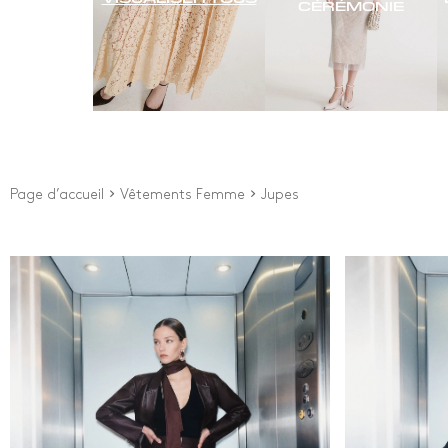
CÉRÉMONIE
Page d’accueil
Vêtements Femme
Jupes
Prix
Couleu
Depuis
0
€
Blanc
Bleu
À
320
€
Brow
New Arrivals
Gris 
Impr
Noir