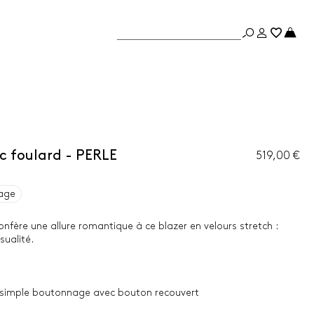
ec foulard - PERLE
519,00 €
age
onfère une allure romantique à ce blazer en velours stretch :
sualité.
à simple boutonnage avec bouton recouvert