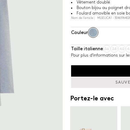
Vêtement doublé
Bouton bijou au poignet dro
Foulard amovible en soie b
Nom de l’article : MLSELICA1 - 3046196402
Couleur
Taille italienne
36
38
40
4
Pour plus d'informations sur le
SAUVE
Portez-le avec