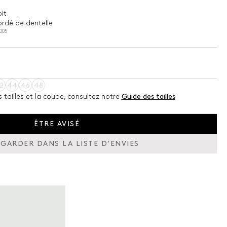
it
ordé de dentelle
005
2
44
46
48
s tailles et la coupe, consultez notre
Guide des tailles
ÊTRE AVISÉ
GARDER DANS LA LISTE D’ENVIES