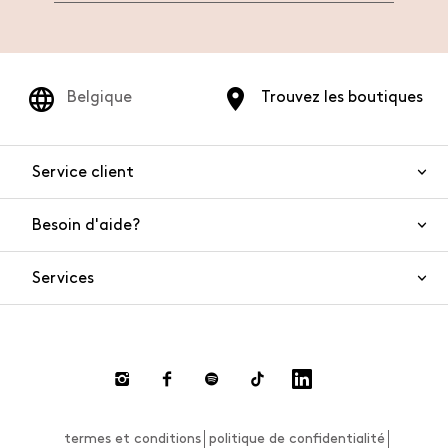
Belgique
Trouvez les boutiques
Service client
Besoin d'aide?
Nous contacter
Sécurité de l'article
Services
FAQ
Commandes et livraisons
Live Chat
Retours et remboursements
Smart Shopping
Paiement
Private Store
Effectuer un retour
termes et conditions
politique de confidentialité