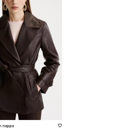
Brown
Autre
Cuir
MINER LES FILTRES
FILTRER
FERMER LES FILTRES
n nappa