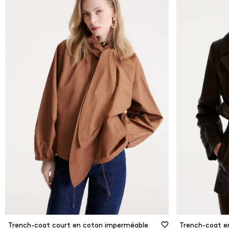
Depuis
0
€
À
600
€
ÉLI
Trench-coat court en coton imperméable
Trench-coat e