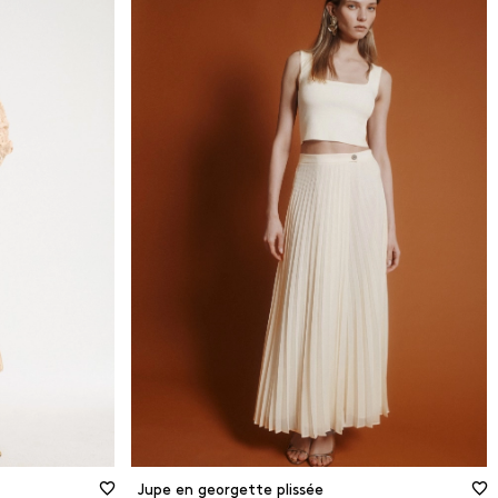
36
38
40
42
44
46
48
Guide des tailles
Jupe en georgette plissée