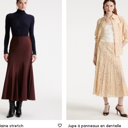
 et beige
Autre
Long
Coton
Moyens
n
Matières recyclées
et argent
Viscose
MINER LES FILTRES
FILTRER
FERMER LES FILTRES
laine stretch
Jupe à panneaux en dentelle