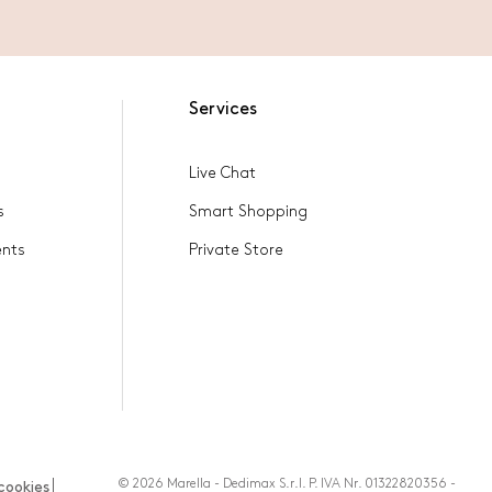
Services
Live Chat
s
Smart Shopping
ents
Private Store
© 2026 Marella - Dedimax S.r.l. P. IVA Nr. 01322820356 -
cookies