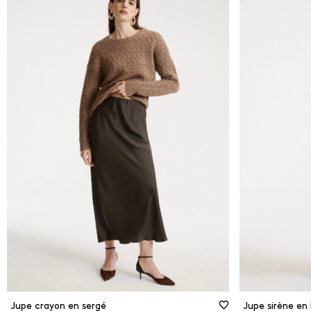
Depuis
0
€
Blanc
Bleu
À
320
€
Brow
Gris 
Rose
ÉLI
Jupe crayon en sergé
Jupe sirène en 