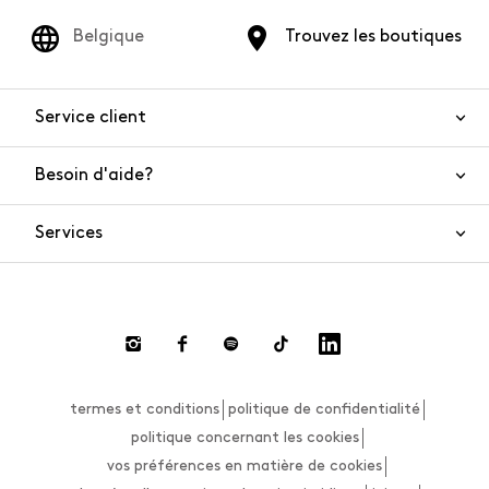
Belgique
Trouvez les boutiques
Service client
Besoin d'aide?
Nous contacter
Sécurité de l'article
Services
FAQ
Commandes et livraisons
Live Chat
Retours et remboursements
Smart Shopping
Paiement
Private Store
Effectuer un retour
termes et conditions
politique de confidentialité
Guide des tailles
politique concernant les cookies
vos préférences en matière de cookies