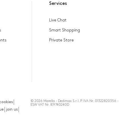
Services
Live Chat
s
Smart Shopping
ents
Private Store
© 2026 Marella - Dedimax S.r.l. P. IVA Nr. 01322820356 -
cookies
ESW VAT Nr. IE9740240D
que
join us