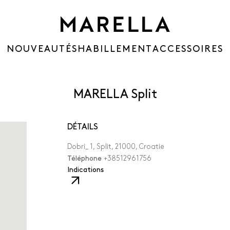
NOUVEAUTÉS
HABILLEMENT
ACCESSOIRES
MARELLA Split
DÉTAILS
Dobri_ 1, Split, 21000, Croatie
Téléphone
+38512961756
,
Indications
Le
lien
s’ouvrira
dans
un